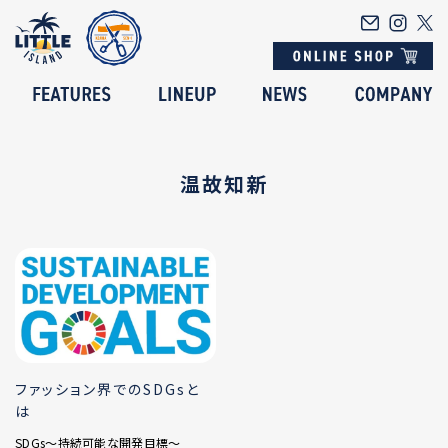
温故知新
ファッション界でのSDGsと
は
SDGs～持続可能な開発目標～